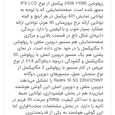
رزولوشن 1080× 2408 پیکسل از نوع IPS LCD
مجهز شده است. صفحه‌نمایشی که با توجه به
توانایی نمایش 401 پیکسل در هر اینچ و البته
توانایی ارائه نرخ بروزرسانی 90 هرتز، توانایی ارائه
عملکرد بسیار خوب و با‌کیفیتی را دارد. بریدگی
دایره‌ای شکل ناچ در قسمت بالایی و مرکزی
صفحه‌نمایش هم سنسور دروبین سلفی با رزولوشن
5 مگاپیکسل را در خود جای داده است. در نمای
پشتی هم یک سنسور دروبین اصلی با رزولوشن 50
مگاپیکسل و گشودگی دریچه دیافراگم f/1.8 از نوع
عریض در کنار سنسور با رزولوشن 2 مگاپیکسل از
نوع سنجش عمق، سنسور‌های دوربین دو‌گانه
Redmi 10 5G 22041219NY را تشکیل می‌دهند.
دوربین سلفی و دوربین اصلی این گوشی هوشمند
میان‌رده هم در بخش فیلمبرداری، توانایی ضبط
ویدیو با حداکثر کیفیت 1080pو سرعت 30 فریم در
ثانیه را دارند. در بخش مشخصات سخت‌افزاری اما
این گوشی هوشمند به یکی از قدرتمند‌ترین