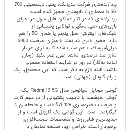
پردازنده‌های شرکت مدیاتک، یعنی دیمنسیتی 700
5G با معماری 7 نانومتری مجهز شده است.
پردازنده‌ای که در کنار عملکرد قابل قبول در اجرای
بازی‌های حتی سنگین، توانایی پشتیبانی از
شبکه‌های اینترنتی نسل پنجم یا همان 5G را هم
دارد. حضور باتری قدرتمند با میزان ظرفیت 5000
میلی‌آمپر‌ساعت هم سبب شده تا به ازای هر بار
شارژ صد درصدی، شاهد طول عمر مفید (زمان
آماده به‌کار) دو روز در شرایط استفاده معمولی
باشید. البته لازم به ذکر است که این محصول، پک
و رام گلوبال (جهانی) است.
گوشی موبایل شیائومی مدل Redmi 10 5G یک
گوشی هوشمند با قابلیت پشتیبانی از دو سیم کارت
و ظرفیت ذخیره‌سازی 128 گیگابایت و حافظه رم 4
گیگابایت است. این گوشی پک گلوبال است و از
جدیدترین فناوری‌ها و مشخصات سخت‌افزاری
برخوردار است. طراحی زیبا، صفحه نمایش با