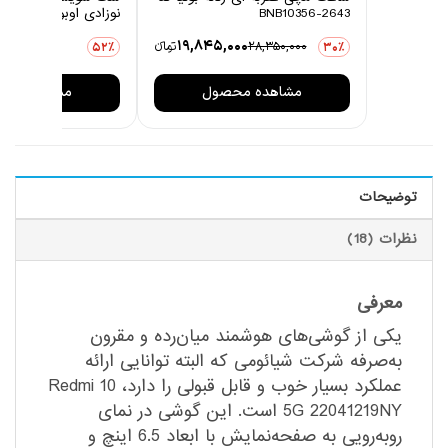
BNB10356-2643
نوزادی اوبوکو مدل کاج
0
19,845,000
28,350,000
تومانءء
3,876,000
52٪
30٪
مشاهده محصول
مشاهده مح
توضیحات
نظرات (18)
معرفی
یکی از گوشی‌های هوشمند میان‌رده و مقرون
به‌صرفه شرکت شیائومی که البته توانایی ارائه
عملکرد بسیار خوب و قابل قبولی را دارد، Redmi 10
5G 22041219NY است. این گوشی در نمای
رو‌به‌رویی به صفحه‌نمایش با ابعاد 6.5 اینچ و