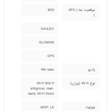
موقعیت نما ( GPS
BDS
)
GALILEO
GLONASS
GPS
رادیو
FM radio
نوع Wi-Fi (ورژن)
Wi-Fi 802.11
a/b/g/n/ac, dual-
band, Wi-Fi Direct
بلوتوث
A2DP, LE