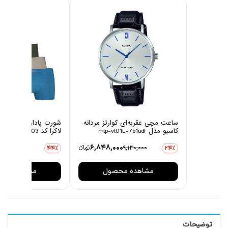
ساعت مچی عقربه‌ای کوارتز مردانه
شورت پادار مردانه چین
کاسیو مدل mtp-vt01L-7b1udf
لاکرا کد 1003 مجموعه 6 عددی
0
6,848,000
9,130,000
تومانءء
3,806,000
44٪
24٪
مشاهده محصول
مشاهده مح
توضیحات